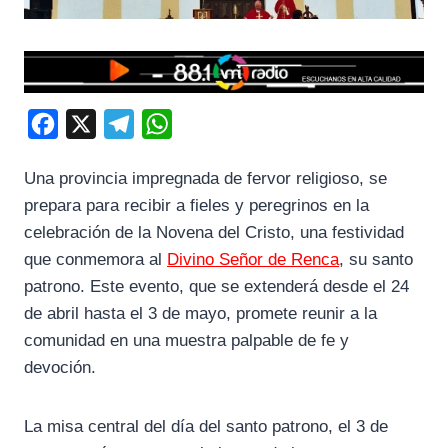
F
X
T
W
a
e
h
Una provincia impregnada de fervor religioso, se
c
l
a
prepara para recibir a fieles y peregrinos en la
e
e
t
celebración de la Novena del Cristo, una festividad
b
g
s
que conmemora al
Divino Señor de Renca
, su santo
o
r
A
patrono. Este evento, que se extenderá desde el 24
o
a
p
de abril hasta el 3 de mayo, promete reunir a la
k
m
p
comunidad en una muestra palpable de fe y
devoción.
La misa central del día del santo patrono, el 3 de