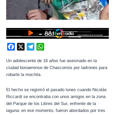
F
X
T
W
a
e
h
Un adolescente de 16 años fue asesinado en la
c
l
a
ciudad bonaerense de Chascomús por ladrones para
e
e
t
robarle la mochila.
b
g
s
o
r
A
El hecho se registró el pasado lunes cuando Nicolás
o
a
p
Riccardi se encontraba con unos amigos en la zona
k
m
p
del Parque de los Libres del Sur, enfrente de la
laguna: en ese momento, fueron abordados por tres