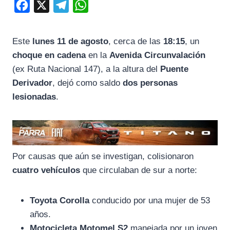
F
X
T
W
a
e
h
c
l
a
Este
lunes 11 de agosto
, cerca de las
18:15
, un
e
e
t
choque en cadena
en la
Avenida Circunvalación
b
g
s
(ex Ruta Nacional 147), a la altura del
Puente
o
r
A
Derivador
, dejó como saldo
dos personas
lesionadas
.
o
a
p
k
m
p
Por causas que aún se investigan, colisionaron
cuatro vehículos
que circulaban de sur a norte:
Toyota Corolla
conducido por una mujer de 53
años.
Motocicleta Motomel S2
manejada por un joven