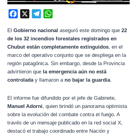
F
X
T
W
a
e
h
El
Gobierno nacional
aseguró este domingo que
22
c
l
a
de los 32 incendios forestales registrados en
e
e
t
Chubut están completamente extinguidos
, en el
b
g
s
marco del operativo conjunto que se despliega en la
o
r
A
región patagónica. Sin embargo, desde la Provincia
o
a
p
advirtieron que
la emergencia aún no está
k
m
p
controlada
y llamaron a
no bajar la guardia
.
El informe fue difundido por el jefe de Gabinete,
Manuel Adorni
, quien brindó un panorama optimista
sobre la evolución del combate contra el fuego. A
través de un mensaje publicado en la red social X,
destacó el trabajo coordinado entre Nación y