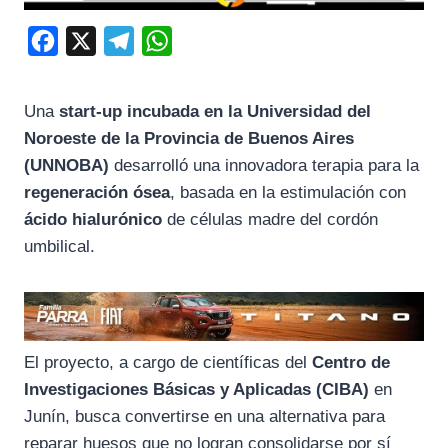
F
X
T
W
a
e
h
c
l
a
Una
start-up incubada en la Universidad del
e
e
t
Noroeste de la Provincia de Buenos Aires
b
g
s
(UNNOBA)
desarrolló una innovadora terapia para la
o
r
A
regeneración ósea
, basada en la estimulación con
ácido hialurónico
de células madre del cordón
o
a
p
umbilical.
k
m
p
El proyecto, a cargo de científicas del
Centro de
Investigaciones Básicas y Aplicadas (CIBA)
en
Junín, busca convertirse en una alternativa para
reparar huesos que no logran consolidarse por sí