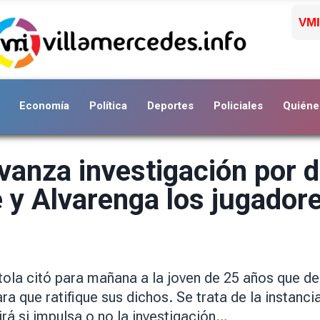
VMI
Economía
Política
Deportes
Policiales
Quiéne
avanza investigación por
 y Alvarenga los jugador
itola citó para mañana a la joven de 25 años que de
a que ratifique sus dichos. Se trata de la instancia
irá si impulsa o no la investigación…