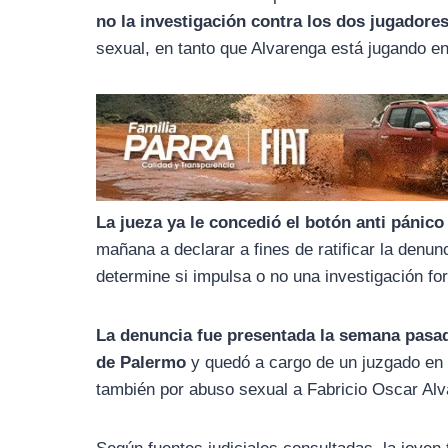
o
r
A
no la investigación contra los dos jugadore
o
a
p
sexual, en tanto que Alvarenga está jugando en 
k
m
p
La jueza ya le concedió el botón anti pánico 
mañana a declarar a fines de ratificar la denunc
determine si impulsa o no una investigación fo
La denuncia fue presentada la semana pasad
de Palermo
y quedó a cargo de un juzgado en 
también por abuso sexual a Fabricio Oscar Alv