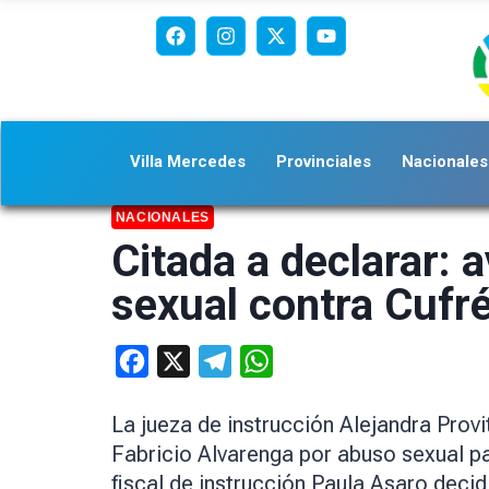
Villa Mercedes
Provinciales
Nacionales
NACIONALES
Citada a declarar: 
sexual contra Cufré
Facebook
X
Telegram
WhatsApp
La jueza de instrucción Alejandra Prov
Fabricio Alvarenga por abuso sexual par
fiscal de instrucción Paula Asaro decid