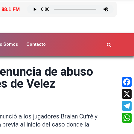
 88.1 FM
s Somos
Contacto
 denuncia de abuso
es de Velez
Face
X
Tele
nunció a los jugadores Braian Cufré y
 previa al inicio del caso donde la
What