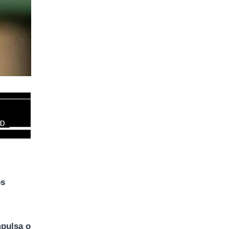
os
mpulsa o