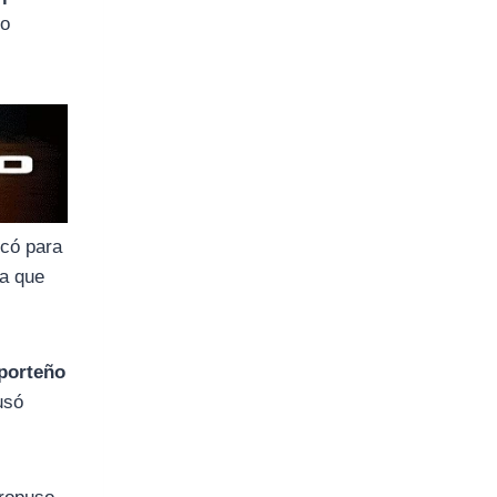
so
ocó para
ra que
 porteño
usó