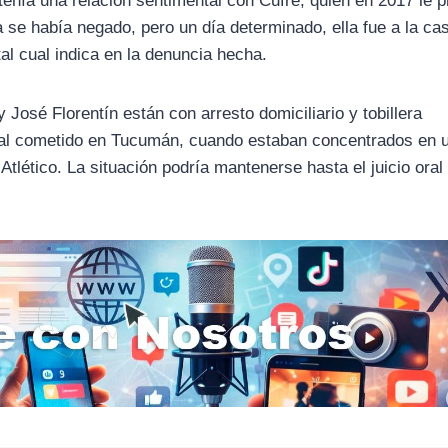
 tenía una relación sentimental con Cufré, quien en 2017 le 
a se había negado, pero un día determinado, ella fue a la ca
al cual indica en la denuncia hecha.
y José Florentín están con arresto domiciliario y tobillera
ual cometido en Tucumán, cuando estaban concentrados en u
 Atlético. La situación podría mantenerse hasta el juicio oral