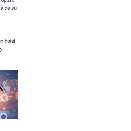
propuso
sa de su
n hotel
 y