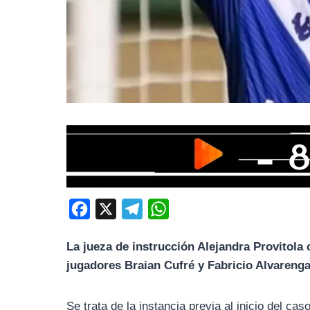
F
X
T
W
a
e
h
La jueza de instrucción Alejandra Provitola
c
l
a
jugadores Braian Cufré y Fabricio Alvareng
e
e
t
b
g
s
Se trata de la instancia previa al inicio del ca