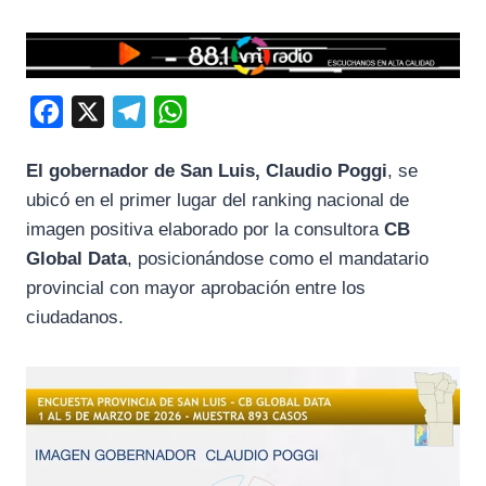
F
X
T
W
a
e
h
El gobernador de San Luis, Claudio Poggi
, se
c
l
a
ubicó en el primer lugar del ranking nacional de
e
e
t
imagen positiva elaborado por la consultora
CB
b
g
s
Global Data
, posicionándose como el mandatario
o
r
A
provincial con mayor aprobación entre los
o
a
p
ciudadanos.
k
m
p