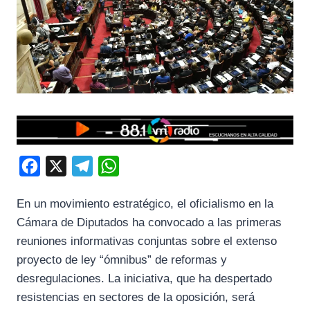
F
X
T
W
a
e
h
En un movimiento estratégico, el oficialismo en la
c
l
a
Cámara de Diputados ha convocado a las primeras
e
e
t
reuniones informativas conjuntas sobre el extenso
b
g
s
proyecto de ley “ómnibus” de reformas y
o
r
A
desregulaciones. La iniciativa, que ha despertado
o
a
p
resistencias en sectores de la oposición, será