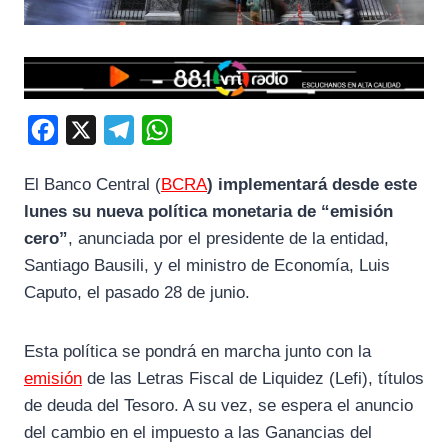
F
X
T
W
a
e
h
El Banco Central (
BCRA
) implementará desde este
c
l
a
lunes su nueva política monetaria de “emisión
e
e
t
cero”
, anunciada por el presidente de la entidad,
b
g
s
Santiago Bausili, y el ministro de Economía, Luis
o
r
A
Caputo, el pasado 28 de junio.
o
a
p
k
m
p
Esta política se pondrá en marcha junto con la
emisión
de las Letras Fiscal de Liquidez (Lefi), títulos
de deuda del Tesoro. A su vez, se espera el anuncio
del cambio en el impuesto a las Ganancias del