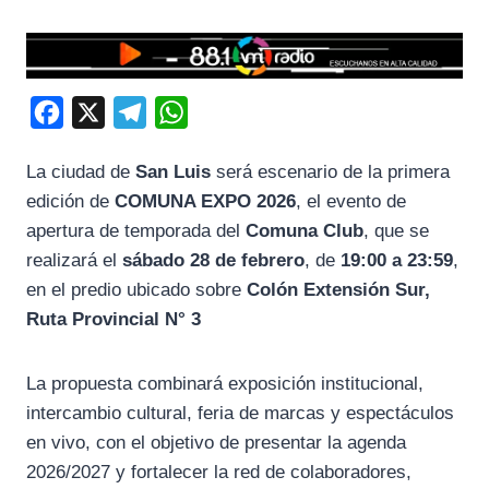
F
X
T
W
a
e
h
La ciudad de
San Luis
será escenario de la primera
c
l
a
edición de
COMUNA EXPO 2026
, el evento de
e
e
t
apertura de temporada del
Comuna Club
, que se
b
g
s
realizará el
sábado 28 de febrero
, de
19:00 a 23:59
,
o
r
A
en el predio ubicado sobre
Colón Extensión Sur,
o
a
p
Ruta Provincial N° 3
k
m
p
La propuesta combinará exposición institucional,
intercambio cultural, feria de marcas y espectáculos
en vivo, con el objetivo de presentar la agenda
2026/2027 y fortalecer la red de colaboradores,