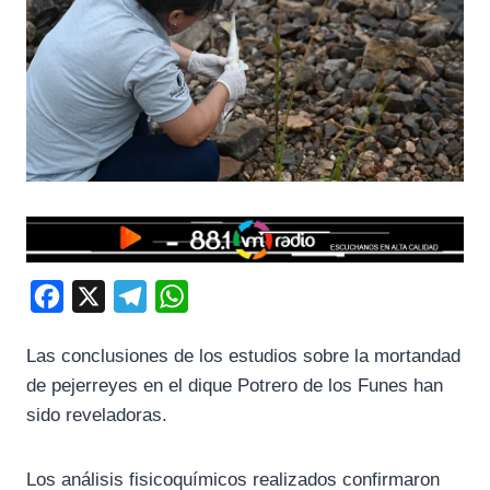
F
X
T
W
a
e
h
Las conclusiones de los estudios sobre la mortandad
c
l
a
de pejerreyes en el dique Potrero de los Funes han
e
e
t
sido reveladoras.
b
g
s
o
r
A
Los análisis fisicoquímicos realizados confirmaron