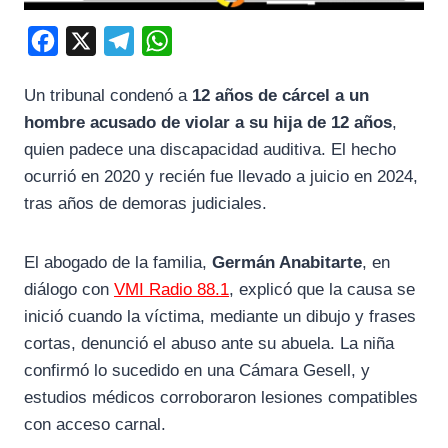
F
X
T
W
a
e
h
Un tribunal condenó a
12 años de cárcel a un
c
l
a
hombre acusado de violar a su hija de 12 años
,
e
e
t
quien padece una discapacidad auditiva. El hecho
b
g
s
ocurrió en 2020 y recién fue llevado a juicio en 2024,
o
r
A
tras años de demoras judiciales.
o
a
p
k
m
p
El abogado de la familia,
Germán Anabitarte
, en
diálogo con
VMI Radio 88.1
, explicó que la causa se
inició cuando la víctima, mediante un dibujo y frases
cortas, denunció el abuso ante su abuela. La niña
confirmó lo sucedido en una Cámara Gesell, y
estudios médicos corroboraron lesiones compatibles
con acceso carnal.