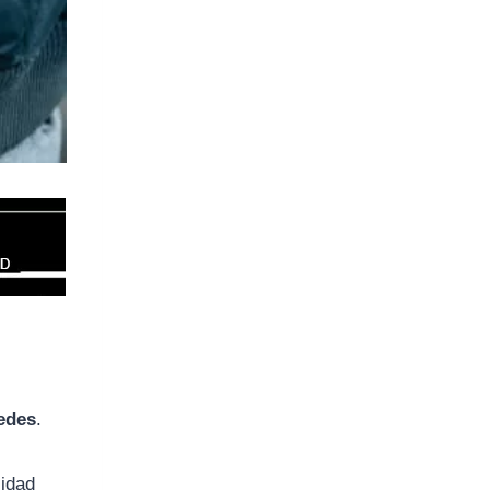
cedes
.
lidad