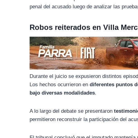
o
r
A
penal del acusado luego de analizar las prueba
o
a
p
k
m
p
Robos reiterados en Villa Mer
Durante el juicio se expusieron distintos episo
Los hechos ocurrieron en
diferentes puntos d
bajo diversas modalidades
.
A lo largo del debate se presentaron
testimoni
permitieron reconstruir la participación del ac
El tribunal concluyó que el imputado mantenía