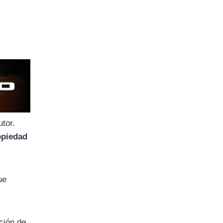
utor.
opiedad
ue
ación de