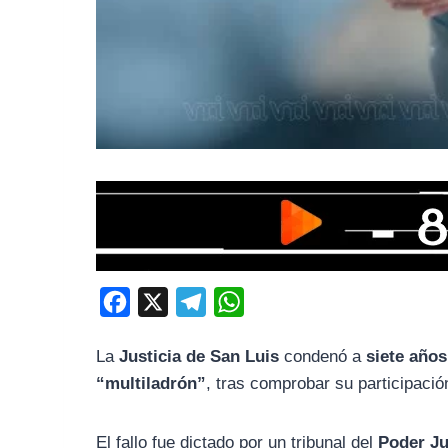
F
X
T
W
a
e
h
La
Justicia de San Luis
condenó a
siete años
c
l
a
“multiladrón”
, tras comprobar su participaci
e
e
t
b
g
s
El fallo fue dictado por un tribunal del
Poder Ju