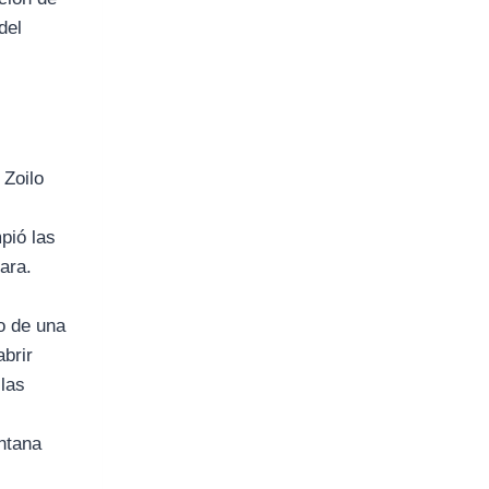
del
 Zoilo
pió las
sara.
o de una
abrir
 las
entana