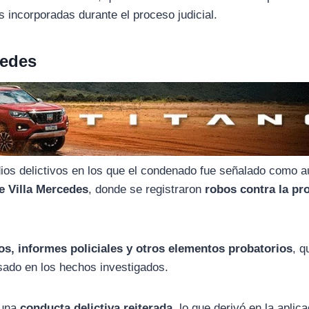
s incorporadas durante el proceso judicial.
cedes
dios delictivos en los que el condenado fue señalado como a
e Villa Mercedes
, donde se registraron
robos contra la pr
os, informes policiales y otros elementos probatorios
, q
usado en los hechos investigados.
 una
conducta delictiva reiterada
, lo que derivó en la aplic