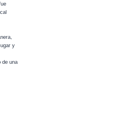
fue
cal
anera,
lugar y
ó de una