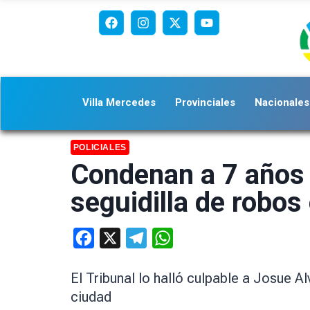
Villa Mercedes
Provinciales
Nacionales
POLICIALES
Condenan a 7 años d
seguidilla de robos
Facebook
X
Telegram
WhatsApp
El Tribunal lo halló culpable a Josue 
ciudad