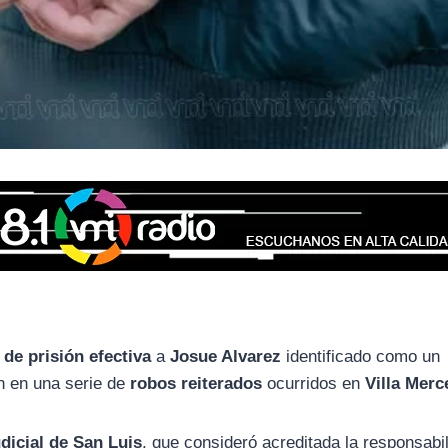
 de prisión efectiva
a
Josue Alvarez
identificado como un
ón en una serie de
robos reiterados
ocurridos en
Villa Mer
dicial de San Luis
, que consideró acreditada la responsabi