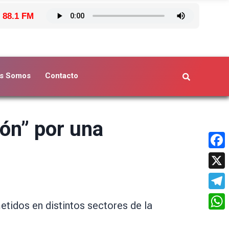
 88.1 FM
s Somos
Contacto
rón” por una
Face
X
Tele
etidos en distintos sectores de la
What