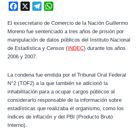
F
X
T
W
a
e
h
El exsecretario de Comercio de la Nación Guillermo
c
l
a
Moreno fue sentenciado a tres años de prisión por
e
e
t
manipulación de datos públicos del Instituto Nacional
b
g
s
de Estadística y Censos (
INDEC
) durante los años
o
r
A
2006 y 2007.
o
a
p
k
m
p
La condena fue emitida por el Tribunal Oral Federal
N°2 (TOF2) a la que también se adicionó la
inhabilitación para a ocupar cargos públicos al
considerarlo responsable de la información sobre
estadísticas que realizaba el organismo, como los
índices de inflación y del PBI (Producto Bruto
Interno).