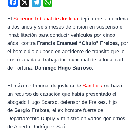
F
X
T
W
a
e
h
El
Superior Tribunal de Justicia
dejó firme la condena
c
l
a
a dos años y seis meses de prisión en suspenso e
e
e
t
inhabilitación para conducir vehículos por cinco
b
g
s
años, contra
Francis Emanuel “Chulo” Freixes
, por
o
r
A
el homicidio culposo en accidente de tránsito que le
o
a
p
costó la vida al trabajador municipal de la localidad
k
m
p
de Fortuna,
Domingo Hugo Barroso
.
El máximo tribunal de justicia de
San Luis
rechazó
un recurso de casación que había presentado el
abogado Hugo Scarso, defensor de Freixes, hijo
de
Sergio Freixes
, el ex hombre fuerte del
Departamento Dupuy y ministro en varios gobiernos
de Alberto Rodríguez Saá.