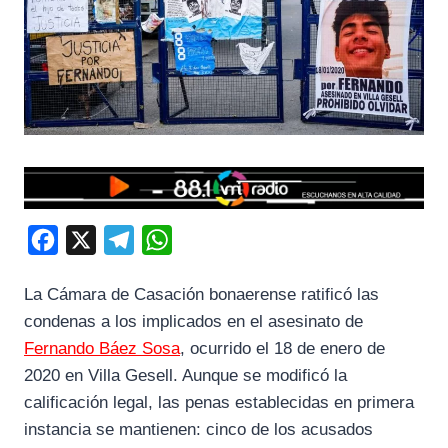
F
X
T
W
a
e
h
La Cámara de Casación bonaerense ratificó las
c
l
a
condenas a los implicados en el asesinato de
e
e
t
Fernando Báez Sosa
, ocurrido el 18 de enero de
b
g
s
2020 en Villa Gesell. Aunque se modificó la
o
r
A
calificación legal, las penas establecidas en primera
o
a
p
instancia se mantienen: cinco de los acusados