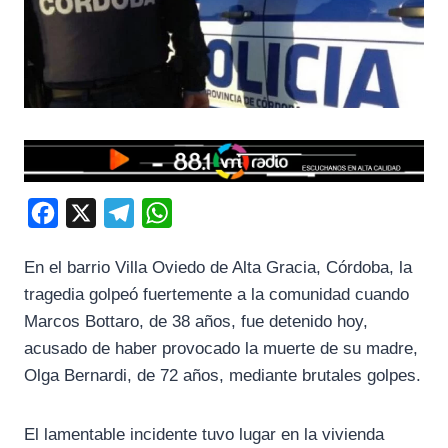
F
X
T
W
a
e
h
En el barrio Villa Oviedo de Alta Gracia, Córdoba, la
c
l
a
tragedia golpeó fuertemente a la comunidad cuando
e
e
t
Marcos Bottaro, de 38 años, fue detenido hoy,
b
g
s
acusado de haber provocado la muerte de su madre,
o
r
A
Olga Bernardi, de 72 años, mediante brutales golpes.
o
a
p
k
m
p
El lamentable incidente tuvo lugar en la vivienda