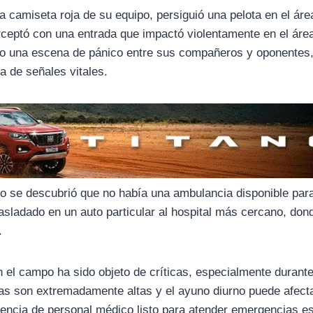
a camiseta roja de su equipo, persiguió una pelota en el área
rceptó con una entrada que impactó violentamente en el área
do una escena de pánico entre sus compañeros y oponentes
a de señales vitales.
 se descubrió que no había una ambulancia disponible para
asladado en un auto particular al hospital más cercano, don
.
 el campo ha sido objeto de críticas, especialmente durant
as son extremadamente altas y el ayuno diurno puede afecta
sencia de personal médico listo para atender emergencias e