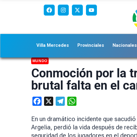
Villa Mercedes
Provinciales
Nacionales
MUNDO
Conmoción por la tr
brutal falta en el 
Facebook
X
Telegram
WhatsApp
En un dramático incidente que sacudió
Argelia, perdió la vida después de reci
seguridad de los jugadores en el depo