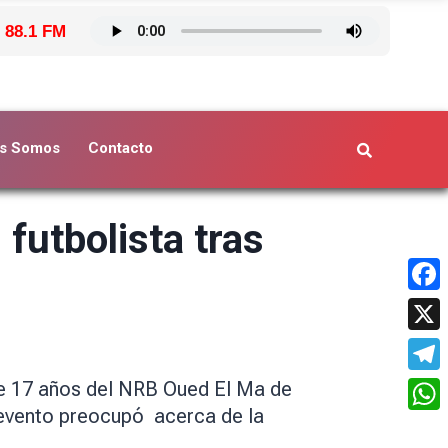
 88.1 FM
s Somos
Contacto
futbolista tras
Face
X
Tele
de 17 años del NRB Oued El Ma de
o evento preocupó acerca de la
What