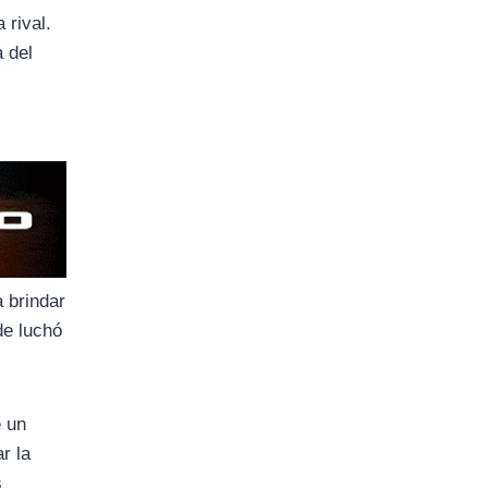
 rival.
 del
,
 brindar
de luchó
e un
r la
s