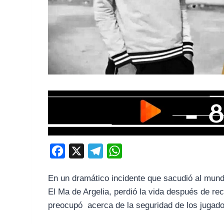
F
X
T
W
a
e
h
En un dramático incidente que sacudió al mun
c
l
a
El Ma de Argelia, perdió la vida después de rec
e
e
t
preocupó acerca de la seguridad de los jugado
b
g
s