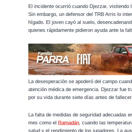
o
r
A
El incidente ocurrió cuando Djezzar, vistiendo l
o
a
p
Sin embargo, un defensor del TRB Arris lo inte
k
m
p
hígado. El joven cayó al suelo, desencadenan
quienes rápidamente pidieron ayuda ante la falt
La desesperación se apoderó del campo cuando
atención médica de emergencia. Djezzar fue tr
por su vida durante siete días antes de fallecer
La falta de medidas de seguridad adecuadas en
mes como el
Ramadán
, cuando las temperatur
salud y el rendimiento de los jugadores. La au