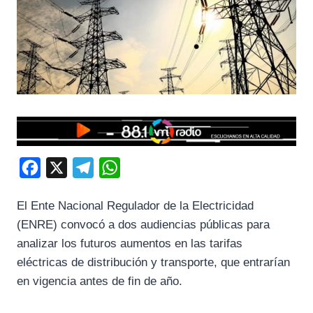
F
X
T
W
a
e
h
El Ente Nacional Regulador de la Electricidad
c
l
a
(ENRE) convocó a dos audiencias públicas para
e
e
t
analizar los futuros aumentos en las tarifas
b
g
s
eléctricas de distribución y transporte, que entrarían
o
r
A
en vigencia antes de fin de año.
o
a
p