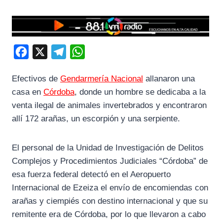
F
X
T
W
a
e
h
Efectivos de
Gendarmería Nacional
allanaron una
c
l
a
casa en
Córdoba
, donde un hombre se dedicaba a la
e
e
t
venta ilegal de animales invertebrados y encontraron
b
g
s
allí 172 arañas, un escorpión y una serpiente.
o
r
A
o
a
p
El personal de la Unidad de Investigación de Delitos
k
m
p
Complejos y Procedimientos Judiciales “Córdoba” de
esa fuerza federal detectó en el Aeropuerto
Internacional de Ezeiza el envío de encomiendas con
arañas y ciempiés con destino internacional y que su
remitente era de Córdoba, por lo que llevaron a cabo