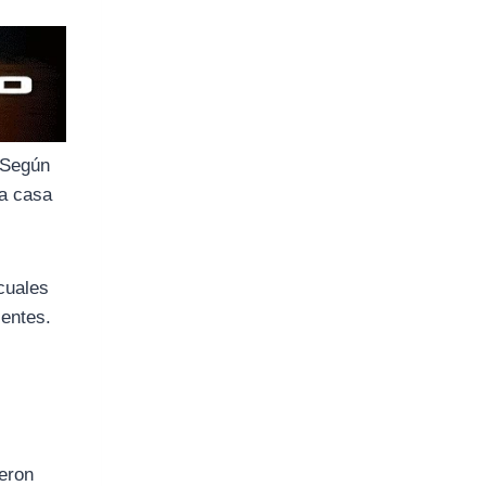
. Según
 a casa
 cuales
ientes.
eron