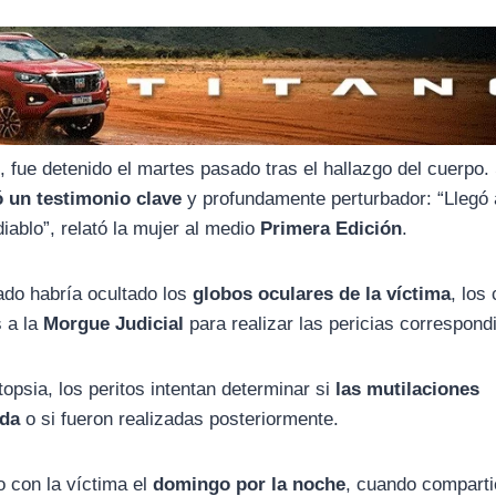
s
, fue detenido el martes pasado tras el hallazgo del cuerpo
 un testimonio clave
y profundamente perturbador: “Llegó
iablo”, relató la mujer al medio
Primera Edición
.
ado habría ocultado los
globos oculares de la víctima
, los
s a la
Morgue Judicial
para realizar las pericias correspond
opsia, los peritos intentan determinar si
las mutilaciones
ida
o si fueron realizadas posteriormente.
 con la víctima el
domingo por la noche
, cuando comparti