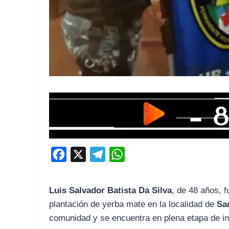
F
X
T
W
a
e
h
c
l
a
Luis Salvador Batista Da Silva
, de 48 años, 
e
e
t
plantación de yerba mate en la localidad de
Sa
b
g
s
comunidad y se encuentra en plena etapa de in