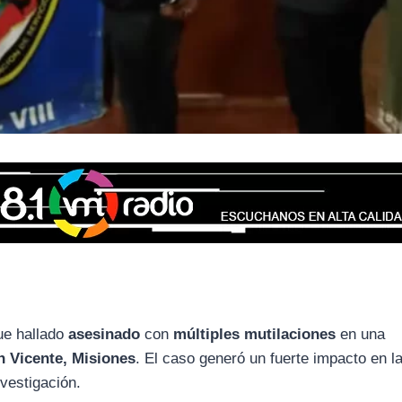
fue hallado
asesinado
con
múltiples mutilaciones
en una
n Vicente, Misiones
. El caso generó un fuerte impacto en l
vestigación.