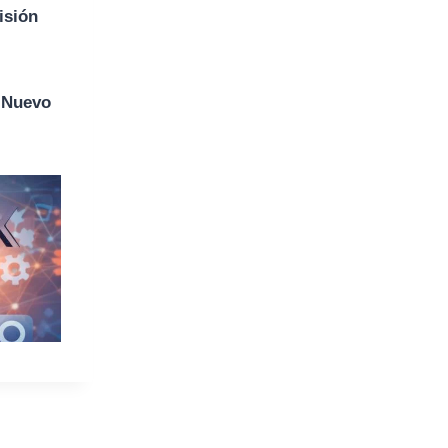
isión
o
Nuevo