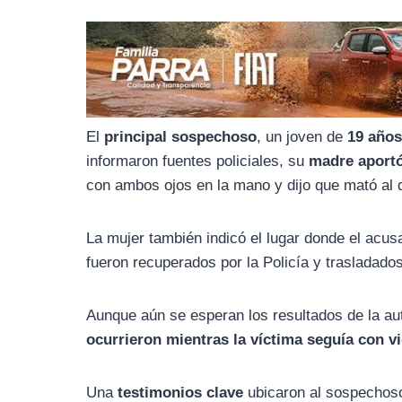
o
r
A
o
a
p
k
m
p
El
principal sospechoso
, un joven de
19 año
informaron fuentes policiales, su
madre aportó
con ambos ojos en la mano y dijo que mató al d
La mujer también indicó el lugar donde el acus
fueron recuperados por la Policía y trasladado
Aunque aún se esperan los resultados de la aut
ocurrieron mientras la víctima seguía con v
Una
testimonios clave
ubicaron al sospechoso