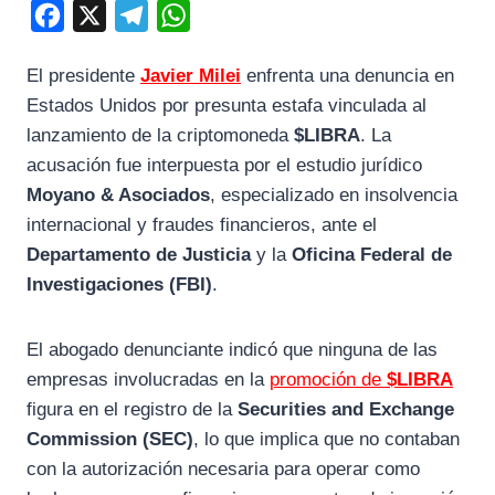
F
X
T
W
a
e
h
El presidente
Javier Milei
enfrenta una denuncia en
c
l
a
Estados Unidos por presunta estafa vinculada al
e
e
t
lanzamiento de la criptomoneda
$LIBRA
. La
b
g
s
acusación fue interpuesta por el estudio jurídico
o
r
A
Moyano & Asociados
, especializado en insolvencia
o
a
p
internacional y fraudes financieros, ante el
k
m
p
Departamento de Justicia
y la
Oficina Federal de
Investigaciones (FBI)
.
El abogado denunciante indicó que ninguna de las
empresas involucradas en la
promoción de
$LIBRA
figura en el registro de la
Securities and Exchange
Commission (SEC)
, lo que implica que no contaban
con la autorización necesaria para operar como