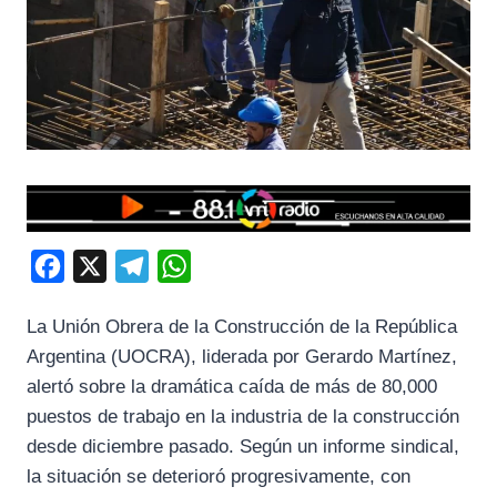
F
X
T
W
a
e
h
La Unión Obrera de la Construcción de la República
c
l
a
Argentina (UOCRA), liderada por Gerardo Martínez,
e
e
t
alertó sobre la dramática caída de más de 80,000
b
g
s
puestos de trabajo en la industria de la construcción
o
r
A
desde diciembre pasado. Según un informe sindical,
o
a
p
la situación se deterioró progresivamente, con