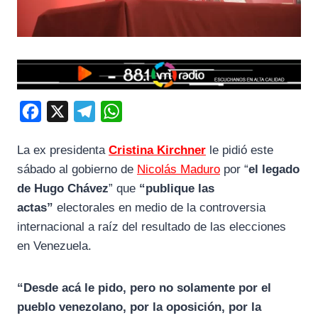
F
X
T
W
a
e
h
La ex presidenta
Cristina Kirchner
le pidió este
c
l
a
sábado al gobierno de
Nicolás Maduro
por “
el legado
e
e
t
de Hugo Chávez
” que
“publique las
b
g
s
actas”
electorales en
medio de la controversia
o
r
A
internacional a raíz del resultado de las elecciones
o
a
p
en Venezuela.
k
m
p
“Desde acá le pido, pero no solamente por el
pueblo venezolano, por la oposición, por la