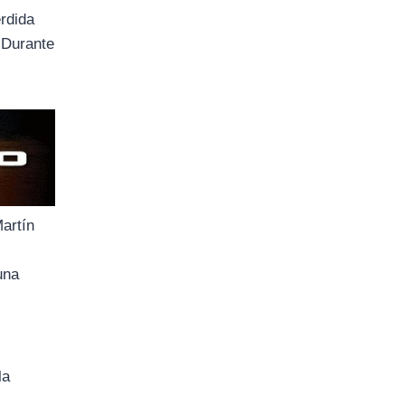
rdida
 Durante
Martín
una
la