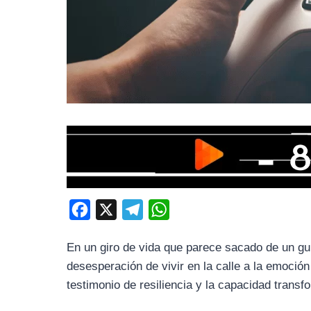
F
X
T
W
a
e
h
En un giro de vida que parece sacado de un gu
c
l
a
desesperación de vivir en la calle a la emoció
e
e
t
testimonio de resiliencia y la capacidad trans
b
g
s