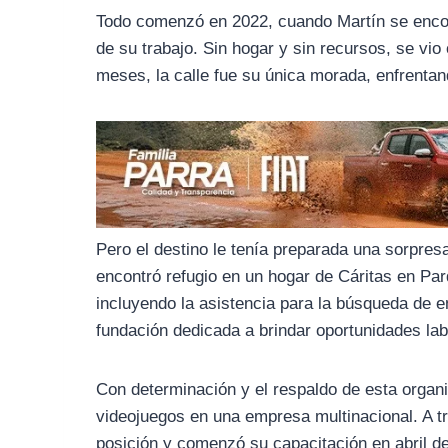
o
r
A
Todo comenzó en 2022, cuando Martín se encon
o
a
p
de su trabajo. Sin hogar y sin recursos, se vio
k
m
p
meses, la calle fue su única morada, enfrenta
Pero el destino le tenía preparada una sorpres
encontró refugio en un hogar de Cáritas en Parq
incluyendo la asistencia para la búsqueda de 
fundación dedicada a brindar oportunidades lab
Con determinación y el respaldo de esta organ
videojuegos en una empresa multinacional. A tr
posición y comenzó su capacitación en abril d