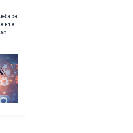
rueba de
e en el
tan