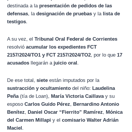
destinada a la
presentación de pedidos de las
defensas
, la
designación de pruebas
y la
lista de
testigos
.
A su vez, el
Tribunal Oral Federal de Corrientes
resolvió
acumular los expedientes FCT
2157/2024/TO1 y FCT 2157/2024/TO2
, por lo que
17
acusados
llegarán a
juicio oral
.
De ese total,
siete
están imputados por la
sustracción y ocultamiento
del niño:
Laudelina
Peña
(tía de Loan),
María Victoria Caillava
y su
esposo
Carlos Guido Pérez
,
Bernardino Antonio
Benítez
,
Daniel Oscar “Fierrito” Ramírez
,
Mónica
del Carmen Millapi
y el
comisario Walter Adrián
Maciel
.