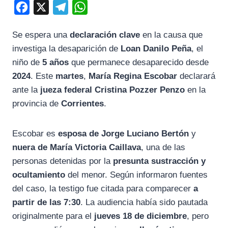
F
X
T
W
a
e
h
Se espera una
declaración clave
en la causa que
c
l
a
investiga la desaparición de
Loan Danilo Peña
, el
e
e
t
niño de
5 años
que permanece desaparecido desde
b
g
s
2024
. Este
martes
,
María Regina Escobar
declarará
o
r
A
ante la
jueza federal
Cristina Pozzer Penzo
en la
o
a
p
provincia de
Corrientes
.
k
m
p
Escobar es
esposa de Jorge Luciano Bertón
y
nuera de María Victoria Caillava
, una de las
personas detenidas por la
presunta sustracción y
ocultamiento
del menor. Según informaron fuentes
del caso, la testigo fue citada para comparecer
a
partir de las 7:30
. La audiencia había sido pautada
originalmente para el
jueves 18 de diciembre
, pero