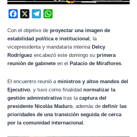
F
X
T
W
a
e
h
Con el objetivo de
proyectar una imagen de
c
l
a
estabilidad política e institucional
, la
e
e
t
vicepresidenta y mandataria interina
Delcy
b
g
s
Rodríguez
encabezó este domingo su
primera
o
r
A
reunión de gabinete
en el
Palacio de Miraflores
.
o
a
p
k
m
p
El encuentro reunió a
ministros y altos mandos del
Ejecutivo
, y tuvo como finalidad
normalizar la
gestión administrativa
tras la
captura del
presidente
Nicolás Maduro
, además de
definir las
prioridades de una transición seguida de cerca
por la comunidad internacional
.