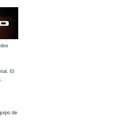
idos
mal. El
.
quipo de