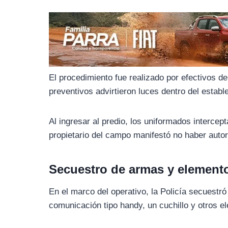
o
r
A
o
a
p
k
m
p
El procedimiento fue realizado por efectivos de
preventivos advirtieron luces dentro del estable
Al ingresar al predio, los uniformados intercep
propietario del campo manifestó no haber autor
Secuestro de armas y element
En el marco del operativo, la Policía secuestr
comunicación tipo handy, un cuchillo y otros e