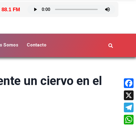
 88.1 FM
s Somos
Contacto
nte un ciervo en el
Face
X
Tele
What