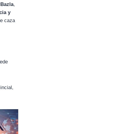
 Bazla
,
cia y
de caza
sede
incial,