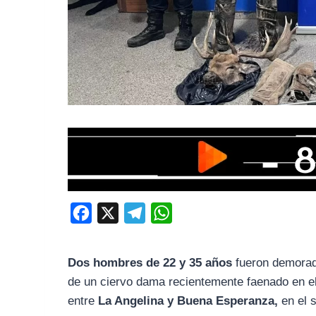
F
X
T
W
a
e
h
c
l
a
Dos hombres de 22 y 35 años
fueron demorad
e
e
t
de un ciervo dama recientemente faenado en el 
b
g
s
entre
La Angelina y Buena Esperanza,
en el 