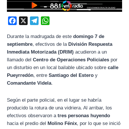
F
X
T
W
a
e
h
Durante la madrugada de este
domingo 7 de
c
l
a
septiembre
, efectivos de la
División Respuesta
e
e
t
Inmediata Motorizada (DRIM)
acudieron a un
b
g
s
llamado del
Centro de Operaciones Policiales
por
o
r
A
un disturbio en un local bailable ubicado sobre
calle
o
a
p
Pueyrredón
, entre
Santiago del Estero
y
k
m
p
Comandante Videla
.
Según el parte policial, en el lugar se habría
producido la rotura de una vidriera. Al arribar, los
efectivos observaron a
tres personas huyendo
hacia el predio del
Molino Fénix
, por lo que se inició