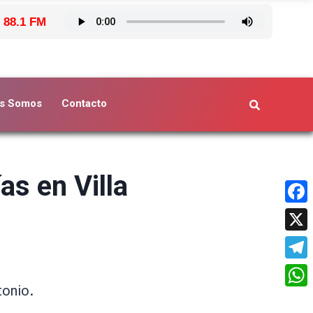
 88.1 FM
s Somos
Contacto
as en Villa
Face
X
Tele
tonio.
What