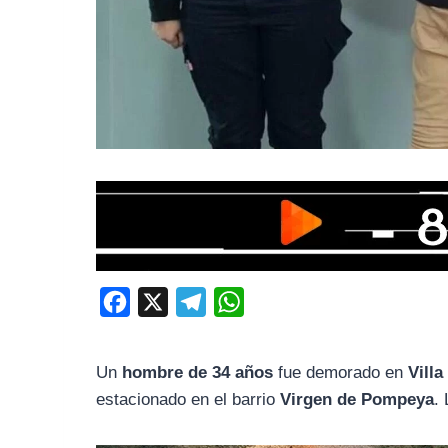
F
X
T
W
a
e
h
c
l
a
Un
hombre de 34 años
fue demorado en
Vill
e
e
t
estacionado en el barrio
Virgen de Pompeya
.
b
g
s