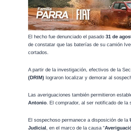
o
r
A
o
a
p
k
m
p
El hecho fue denunciado el pasado
31 de agos
de constatar que las baterías de su camión Ive
cortados.
A partir de la investigación, efectivos de la Se
(DRIM)
lograron localizar y demorar al sospech
Las averiguaciones también permitieron estable
Antonio
. El comprador, al ser notificado de la
El sospechoso permanece a disposición de la
Judicial
, en el marco de la causa “
Averiguaci