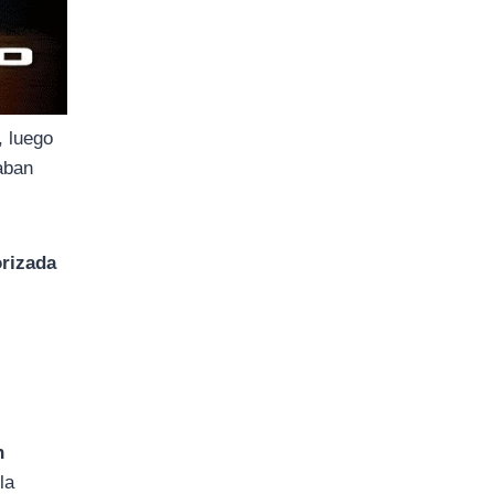
, luego
aban
orizada
n
la