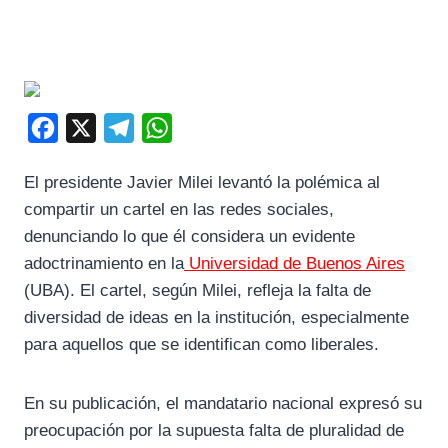
F
X
T
W
a
e
h
El presidente Javier Milei levantó la polémica al
c
l
a
compartir un cartel en las redes sociales,
e
e
t
denunciando lo que él considera un evidente
b
g
s
adoctrinamiento en la
Universidad de Buenos Aires
o
r
A
(UBA). El cartel, según Milei, refleja la falta de
o
a
p
diversidad de ideas en la institución, especialmente
k
m
p
para aquellos que se identifican como liberales.
En su publicación, el mandatario nacional expresó su
preocupación por la supuesta falta de pluralidad de