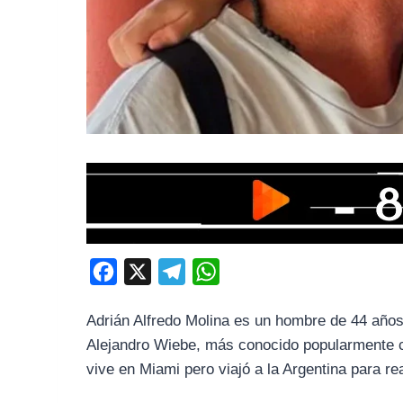
F
X
T
W
a
e
h
Adrián Alfredo Molina es un hombre de 44 año
c
l
a
Alejandro Wiebe, más conocido popularmente c
e
e
t
vive en Miami pero viajó a la Argentina para rea
b
g
s