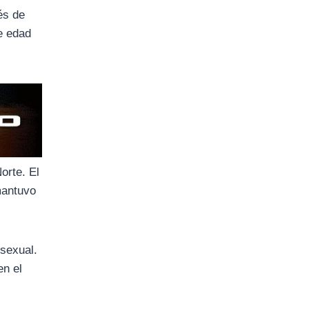
és de
e edad
orte. El
mantuvo
 sexual.
en el