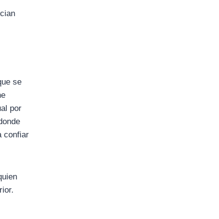
ncian
que se
ne
al por
 donde
 confiar
quien
ior.