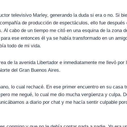
tor televisivo Marley, generando la duda si era o no. Si bie
 compañía de producción de espectáculos, ello fue después
. Al cabo de un tiempo me citó en una esquina de la zona d
para ese entonces él ya se había transformado en un amigo
bía todo de mi vida.
ea de la avenida Libertador e inmediatamente me llevó por 
Norte del Gran Buenos Aires.
ano, lo cual rechacé. En ese primer encuentro en su casa t
s, pero me negué, lo cual me dio mucha vergüenza y culpa. 
icábamos a diario por chat y me hacía sentir culpable por
les conmigo y que no le debía contar nada a nadie. Yo era u