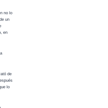
n no lo
 de un
e
, en
la
rató de
Después
que lo
n