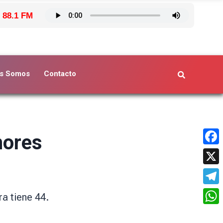
 88.1 FM
s Somos
Contacto
nores
Face
X
Tele
a tiene 44.
What