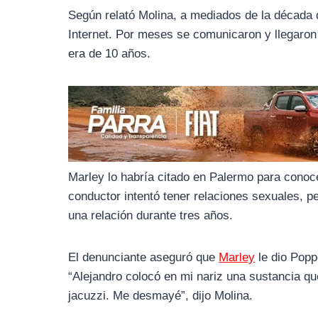
o
r
A
Según relató Molina, a mediados de la década 
o
a
p
Internet. Por meses se comunicaron y llegaron
k
m
p
era de 10 años.
Marley lo habría citado en Palermo para conoce
conductor intentó tener relaciones sexuales, p
una relación durante tres años.
El denunciante aseguró que
Marley
le dio Popp
“Alejandro colocó en mi nariz una sustancia q
jacuzzi. Me desmayé”, dijo Molina.