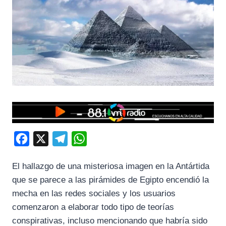
F
X
T
W
a
e
h
El hallazgo de una misteriosa imagen en la Antártida
c
l
a
que se parece a las pirámides de Egipto encendió la
e
e
t
mecha en las redes sociales y los usuarios
b
g
s
comenzaron a elaborar todo tipo de teorías
o
r
A
conspirativas, incluso mencionando que habría sido