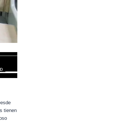
Desde
s tienen
roso