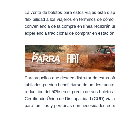
o
r
A
o
a
p
La venta de boletos para estos viajes está dis
k
m
p
flexibilidad a los viajeros en términos de cómo
conveniencia de la compra en línea recibirán u
experiencia tradicional de comprar en estació
Para aquellos que deseen disfrutar de estas of
jubilados pueden beneficiarse de un descuento
reducción del 50% en el precio de sus boletos
Certificado Único de Discapacidad (CUD) viaja
para familias y personas con necesidades espe