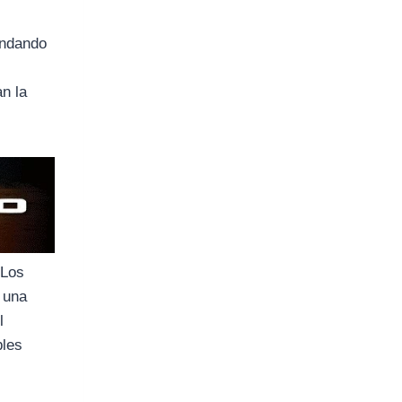
indando
an la
 Los
 una
l
bles