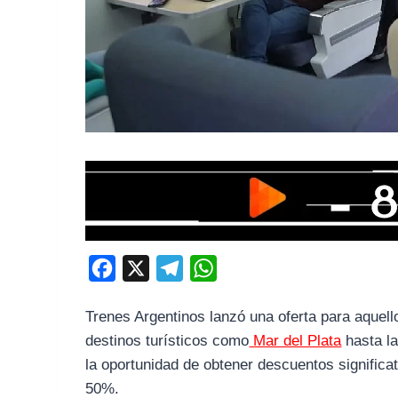
F
X
T
W
a
e
h
Trenes Argentinos lanzó una oferta para aquell
c
l
a
destinos turísticos como
Mar del Plata
hasta la
e
e
t
la oportunidad de obtener descuentos signific
b
g
s
50%.