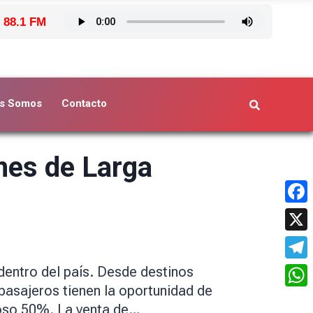
 88.1 FM
s Somos
Contacto
nes de Larga
Face
X
Tele
 dentro del país. Desde destinos
pasajeros tienen la oportunidad de
What
roso 50%. La venta de…