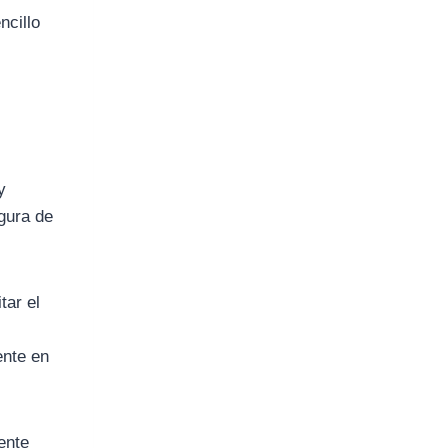
ncillo
y
gura de
tar el
y
ente en
ente