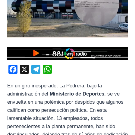
F
X
T
W
a
e
h
En un giro inesperado, La Pedrera, bajo la
c
l
a
administración del
Ministerio de Deportes
, se ve
e
e
t
envuelta en una polémica por despidos que algunos
b
g
s
califican como persecución política. En esta
o
r
A
lamentable situación, 13 empleados, todos
o
a
p
pertenecientes a la planta permanente, han sido
k
m
p
desvinculados, dejando tras de sí años de dedicación