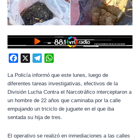
F
X
T
W
a
e
h
La Policía informó que este lunes, luego de
c
l
a
diferentes tareas investigativas, efectivos de la
e
e
t
División Lucha Contra el Narcotráfico interceptaron a
b
g
s
un hombre de 22 años que caminaba por la calle
o
r
A
empujando un triciclo de juguete en el que iba
o
a
p
sentada su hija de tres.
k
m
p
El operativo se realizó en inmediaciones a las calles