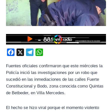
F
X
T
W
a
e
h
Fuentes oficiales confirmaron que este miércoles la
c
l
a
Policía inició las investigaciones por un robo que
e
e
t
sucedió en las inmediaciones de las calles Fuerte
b
g
s
Constitucional y Bodo, zona conocida como Quintas
o
r
A
de Betbeder, en Villa Mercedes.
o
a
p
k
m
p
El hecho se hizo viral porque el momento violento