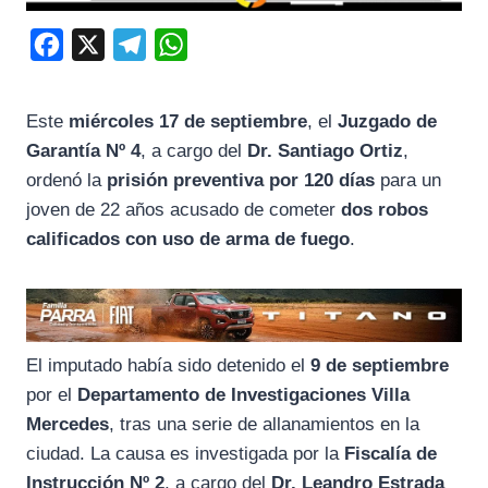
F
X
T
W
a
e
h
c
l
a
Este
miércoles 17 de septiembre
, el
Juzgado de
e
e
t
Garantía Nº 4
, a cargo del
Dr. Santiago Ortiz
,
b
g
s
ordenó la
prisión preventiva por 120 días
para un
o
r
A
joven de 22 años acusado de cometer
dos robos
calificados con uso de arma de fuego
.
o
a
p
k
m
p
El imputado había sido detenido el
9 de septiembre
por el
Departamento de Investigaciones Villa
Mercedes
, tras una serie de allanamientos en la
ciudad. La causa es investigada por la
Fiscalía de
Instrucción Nº 2
, a cargo del
Dr. Leandro Estrada