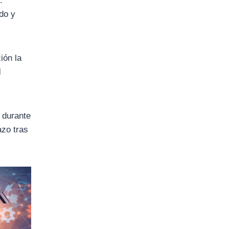
.
ido y
ión la
l
, durante
azo tras