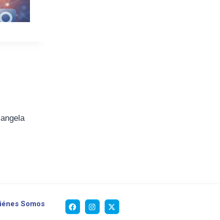
iangela
iénes Somos