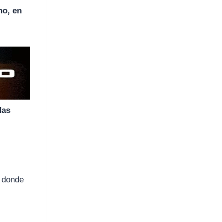
no, en
das
, donde