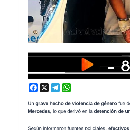
F
X
T
W
a
e
h
Un
grave hecho de violencia de género
fue d
c
l
a
Mercedes
, lo que derivó en la
detención de u
e
e
t
b
g
s
Según informaron fuentes policiales,
efectivos