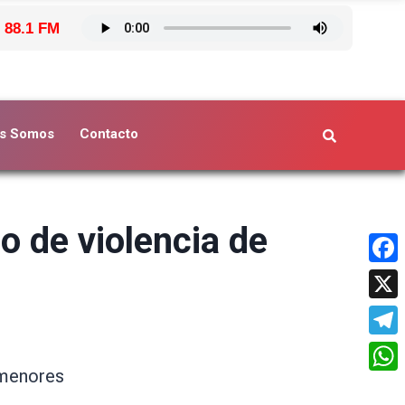
 88.1 FM
s Somos
Contacto
o de violencia de
Face
X
Tele
 menores
What