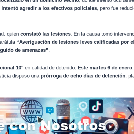
 localizado en un domicilio vecino
, donde intentó ocultarse
intentó agredir a los efectivos policiales
, pero fue reduc
al
, quien
constató las lesiones
. En la causa tomó intervenc
carátula
“Averiguación de lesiones leves calificadas por e
seguido de amenazas”
.
cional 10°
en calidad de detenido. Este
martes 6 de enero
usticia dispuso una
prórroga de ocho días de detención
, pl