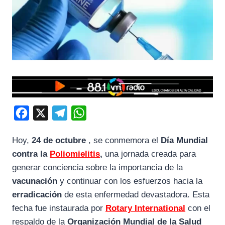
F
X
T
W
a
e
h
Hoy,
24 de octubre
, se conmemora el
Día Mundial
c
l
a
contra la
Poliomielitis
,
una jornada creada para
e
e
t
generar conciencia sobre la importancia de la
b
g
s
vacunación
y continuar con los esfuerzos hacia la
o
r
A
erradicación
de esta enfermedad devastadora. Esta
o
a
p
fecha fue instaurada por
Rotary International
con el
k
m
p
respaldo de la
Organización Mundial de la Salud