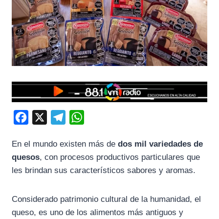
F
X
T
W
a
e
h
En el mundo existen más de
dos mil variedades de
c
l
a
quesos
, con procesos productivos particulares que
e
e
t
les brindan sus característicos sabores y aromas.
b
g
s
o
r
A
Considerado patrimonio cultural de la humanidad, el
o
a
p
queso, es uno de los alimentos más antiguos y