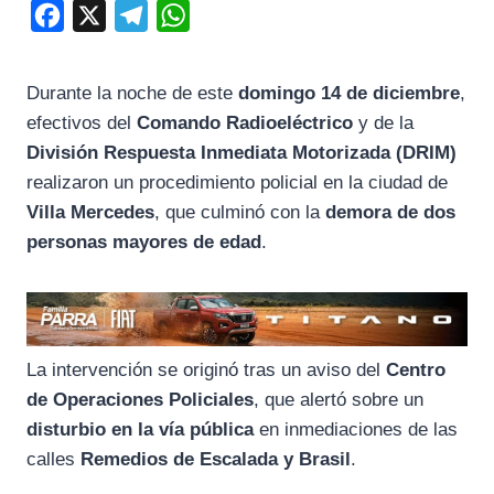
F
X
T
W
a
e
h
c
l
a
Durante la noche de este
domingo 14 de diciembre
,
e
e
t
efectivos del
Comando Radioeléctrico
y de la
b
g
s
División Respuesta Inmediata Motorizada (DRIM)
o
r
A
realizaron un procedimiento policial en la ciudad de
Villa Mercedes
, que culminó con la
demora de dos
o
a
p
personas mayores de edad
.
k
m
p
La intervención se originó tras un aviso del
Centro
de Operaciones Policiales
, que alertó sobre un
disturbio en la vía pública
en inmediaciones de las
calles
Remedios de Escalada y Brasil
.