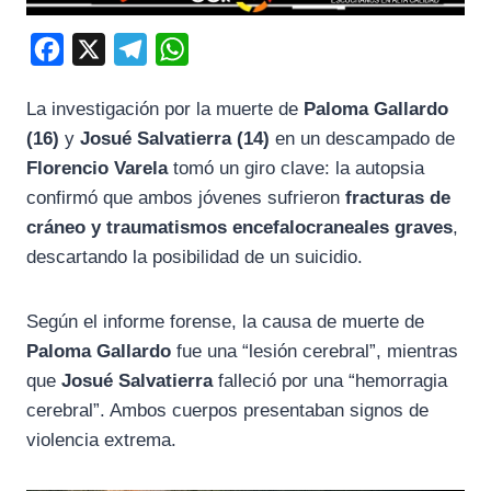
F
X
T
W
a
e
h
La investigación por la muerte de
Paloma Gallardo
c
l
a
(16)
y
Josué Salvatierra (14)
en un descampado de
e
e
t
Florencio Varela
tomó un giro clave: la autopsia
b
g
s
confirmó que ambos jóvenes sufrieron
fracturas de
o
r
A
cráneo y traumatismos encefalocraneales graves
,
o
a
p
descartando la posibilidad de un suicidio.
k
m
p
Según el informe forense, la causa de muerte de
Paloma Gallardo
fue una “lesión cerebral”, mientras
que
Josué Salvatierra
falleció por una “hemorragia
cerebral”. Ambos cuerpos presentaban signos de
violencia extrema.