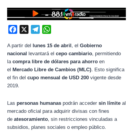
F
X
T
W
a
e
h
A partir del
lunes 15 de abril
, el
Gobierno
c
l
a
nacional
levantará el
cepo cambiario
, permitiendo
e
e
t
la
compra libre de dólares para ahorro
en
b
g
s
el
Mercado Libre de Cambios (MLC)
. Esto significa
o
r
A
el fin del
cupo mensual de USD 200
vigente desde
o
a
p
2019.
k
m
p
Las
personas humanas
podrán acceder
sin límite
al
mercado oficial para adquirir divisas con fines
de
atesoramiento
, sin restricciones vinculadas a
subsidios, planes sociales o empleo público.