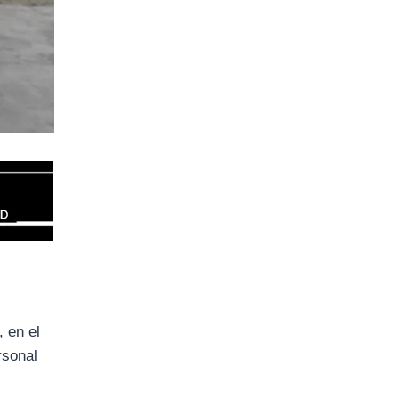
, en el
rsonal