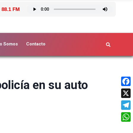
 88.1 FM
s Somos
Contacto
policía en su auto
Face
X
Tele
What