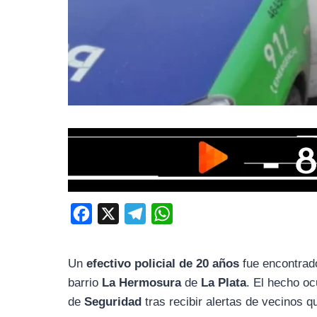
F
X
T
W
a
e
h
c
l
a
Un
efectivo policial de 20 años
fue encontrado
e
e
t
barrio
La Hermosura
de
La Plata
. El hecho oc
b
g
s
de
Seguridad
tras recibir alertas de vecinos 