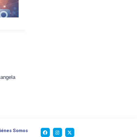
iangela
iénes Somos