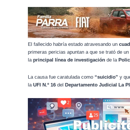
o
r
A
o
a
p
k
m
p
El fallecido habría estado atravesando un
cuad
primeras pericias apuntan a que se trató de u
la
principal línea de investigación
de la
Poli
La causa fue caratulada como
“suicidio”
y que
la
UFI N.º 16
del
Departamento Judicial La Pl