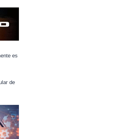
mente es
tular de