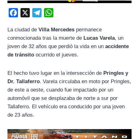
F
X
T
W
a
e
h
La ciudad de
Villa Mercedes
permanece
c
l
a
conmocionada tras la muerte de
Lucas Varela
, un
e
e
t
joven de 32 años que perdió la vida en un
accidente
b
g
s
de tránsito
ocurrido el jueves.
o
r
A
o
a
p
El hecho tuvo lugar en la intersección de
Pringles y
k
m
p
Dr. Tallaferro
. Varela circulaba en moto por Pringles,
de este a oeste, cuando fue impactado por un
automóvil que se desplazaba de norte a sur por
Tallaferro. El vehículo era conducido por una joven
de 23 años.