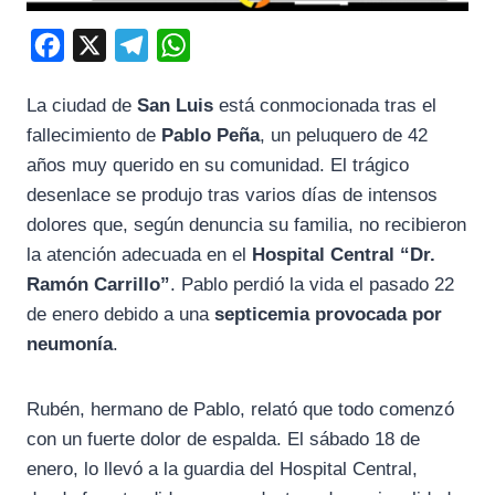
F
X
T
W
a
e
h
La ciudad de
San Luis
está conmocionada tras el
c
l
a
fallecimiento de
Pablo Peña
, un peluquero de 42
e
e
t
años muy querido en su comunidad. El trágico
b
g
s
desenlace se produjo tras varios días de intensos
o
r
A
dolores que, según denuncia su familia, no recibieron
o
a
p
la atención adecuada en el
Hospital Central “Dr.
k
m
p
Ramón Carrillo”
. Pablo perdió la vida el pasado 22
de enero debido a una
septicemia provocada por
neumonía
.
Rubén, hermano de Pablo, relató que todo comenzó
con un fuerte dolor de espalda. El sábado 18 de
enero, lo llevó a la guardia del Hospital Central,