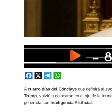
F
X
T
W
a
e
h
A
cuatro días del Cónclave
que definirá al su
c
l
a
Trump
, volvió a colocarse en el ojo de la torm
e
e
t
generada con
Inteligencia Artificial
.
b
g
s