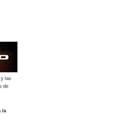
, y las
s de
 la