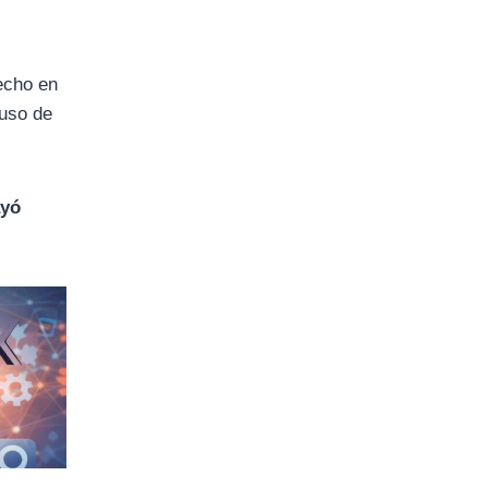
hecho en
 uso de
ayó