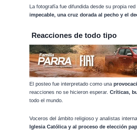
o
r
A
La fotografía fue difundida desde su propia red
o
a
p
impecable, una cruz dorada al pecho y el de
k
m
p
Reacciones de todo tipo
El posteo fue interpretado como una
provocaci
reacciones no se hicieron esperar.
Críticas, 
todo el mundo.
Voceros del ámbito religioso y analistas inter
Iglesia Católica y al proceso de elección pap