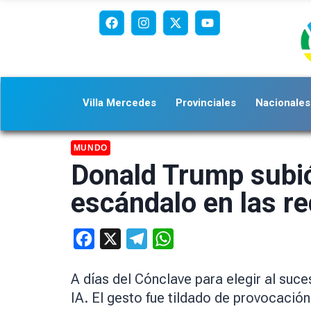
Villa Mercedes
Provinciales
Nacionales
MUNDO
Donald Trump subió
escándalo en las re
Facebook
X
Telegram
WhatsApp
A días del Cónclave para elegir al su
IA. El gesto fue tildado de provocació