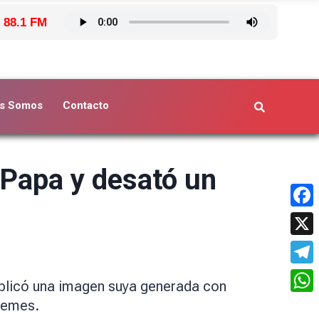
 88.1 FM
s Somos
Contacto
 Papa y desató un
Face
X
Tele
ublicó una imagen suya generada con
What
 memes.