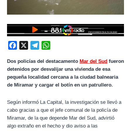
F
X
T
W
a
e
h
Dos policías del destacamento
Mar del Sud
fueron
c
l
a
detenidos por desvalijar una vivienda de esa
e
e
t
pequeña localidad cercana a la ciudad balnearia
b
g
s
de Miramar y cargar el botín en un patrullero.
o
r
A
o
a
p
Según informó La Capital, la investigación se llevó a
k
m
p
cabo gracias a que el jefe comunal de la policía de
Miramar, de la que depende Mar del Sud, advirtió
algo extraño en el hecho y dio aviso a las