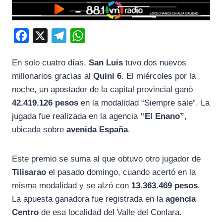
F
X
T
W
a
e
h
En solo cuatro días,
San Luis
tuvo dos nuevos
c
l
a
millonarios gracias al
Quini 6
. El miércoles por la
e
e
t
noche, un apostador de la capital provincial ganó
b
g
s
42.419.126 pesos
en la modalidad “Siempre sale”. La
o
r
A
jugada fue realizada en la agencia
“El Enano”
,
o
a
p
ubicada sobre
avenida España
.
k
m
p
Este premio se suma al que obtuvo otro jugador de
Tilisarao
el pasado domingo, cuando acertó en la
misma modalidad y se alzó con
13.363.469 pesos
.
La apuesta ganadora fue registrada en la
agencia
Centro
de esa localidad del Valle del Conlara.